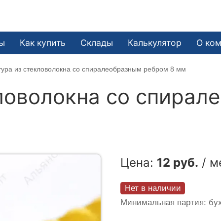
ы
Как купить
Склады
Калькулятор
О ко
ура из стекловолокна со спиралеобразным ребром 8 мм
ловолокна со спирал
Цена:
12 руб.
/ м
Нет в наличии
Минимальная партия: бух