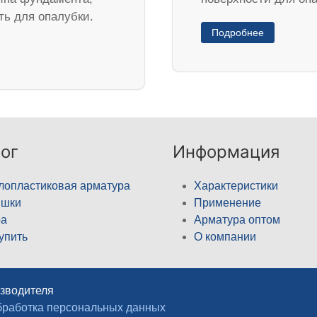
ть для опалубки.
Подробнее
ог
Информация
лопластиковая арматура
Характеристики
ышки
Применение
а
Арматура оптом
купить
О компании
изводителя
работка персональных данных