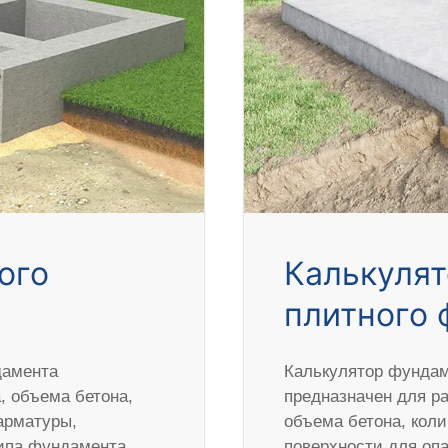
ого
Калькулят
плитного 
дамента
Калькулятор фундам
 объема бетона,
предназначен для р
арматуры,
объема бетона, кол
типа фундамента,
поверхности для оп