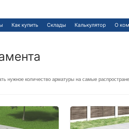
ы
Как купить
Склады
Калькулятор
О ко
амента
ать нужное количество арматуры на самые распростран