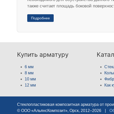
также считает площадь боковой поверхнос
Подробнее
Купить арматуру
Катал
6 мм
Стек
8 мм
Кол
10 мм
Фибр
12 мм
Как 
Стеклопластиковая композитная арматура от про
© ООО «АльянсКомпозит», Орск, 2012–2026
|
Об