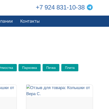
+7 924 831-10-38
мпании
Контакты
тмостка
Парковка
Печка
Плита