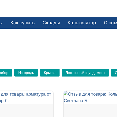
ы
Как купить
Склады
Калькулятор
О ко
Забор
Изгородь
Крыша
Ленточный фундамент
О