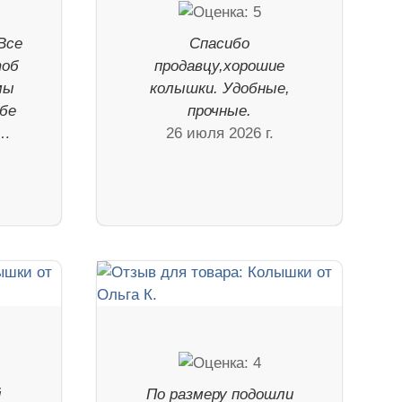
Все
Спасибо
тоб
продавцу,хорошие
мы
колышки. Удобные,
ебе
прочные.
р…
26 июля 2026 г.
й
По размеру подошли