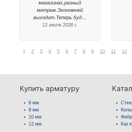
магазинах,разный
метраж.Экономней
выходит.Теперь буд…
12 июля 2026 г.
1
2
3
4
5
6
7
8
9
10
11
12
Купить арматуру
Катал
6 мм
Стек
8 мм
Кол
10 мм
Фибр
12 мм
Как 