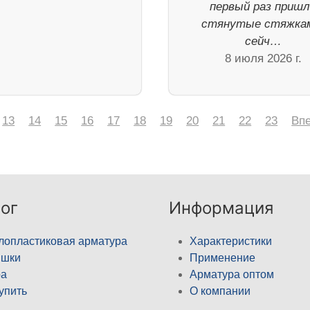
первый раз приш
стянутые стяжка
сейч…
8 июля 2026 г.
13
14
15
16
17
18
19
20
21
22
23
Вп
ог
Информация
лопластиковая арматура
Характеристики
ышки
Применение
а
Арматура оптом
купить
О компании