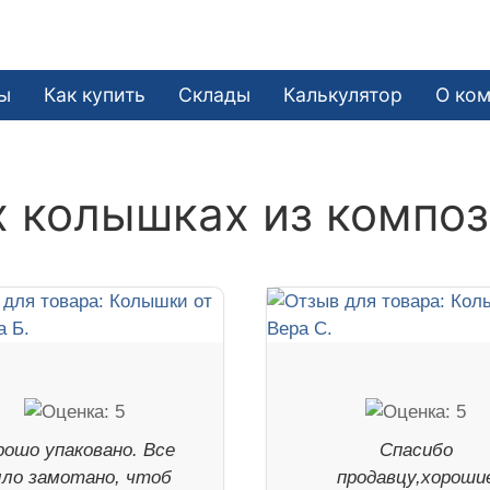
ы
Как купить
Склады
Калькулятор
О ко
 колышках из композ
рошо упаковано. Все
Спасибо
ло замотано, чтоб
продавцу,хороши