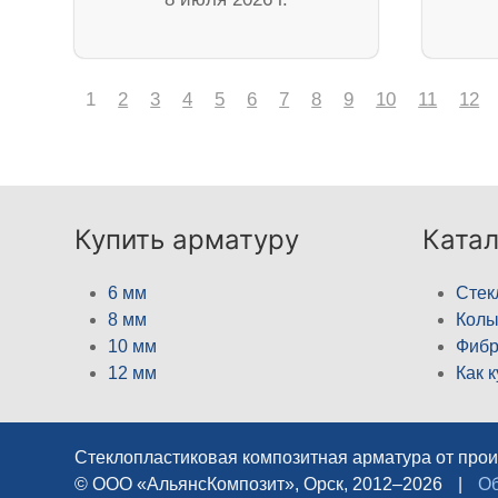
1
2
3
4
5
6
7
8
9
10
11
12
Купить арматуру
Катал
6 мм
Стек
8 мм
Кол
10 мм
Фибр
12 мм
Как 
Стеклопластиковая композитная арматура от про
© ООО «АльянсКомпозит», Орск, 2012–2026
|
Об