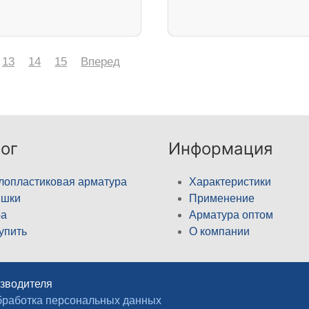
13
14
15
Вперед
ог
Информация
лопластиковая арматура
Характеристики
ышки
Применение
а
Арматура оптом
купить
О компании
изводителя
работка персональных данных