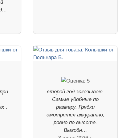
ей
уд…
при
второй год заказываю.
Самые удобные по
х ,
размеру. Грядки
смотрятся аккуратно,
ровно по высоте.
Выгодн…
3 июля 2026 г.