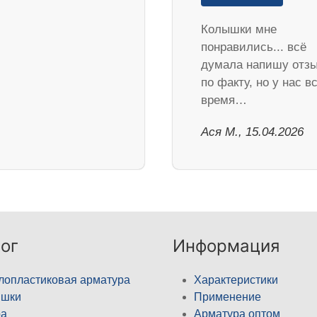
Колышки мне
понравились... всё
думала напишу отз
по факту, но у нас в
время…
Ася М., 15.04.2026
ог
Информация
лопластиковая арматура
Характеристики
ышки
Применение
а
Арматура оптом