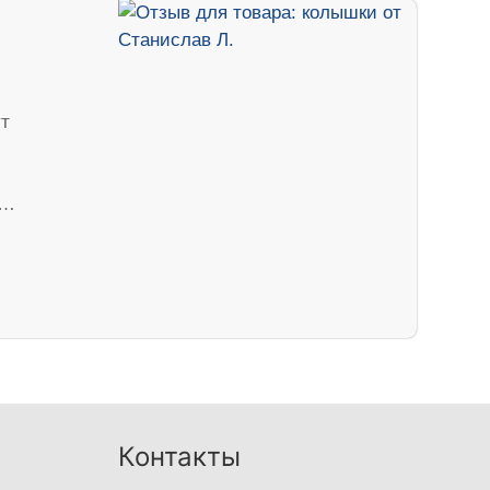
ут
ч…
Контакты