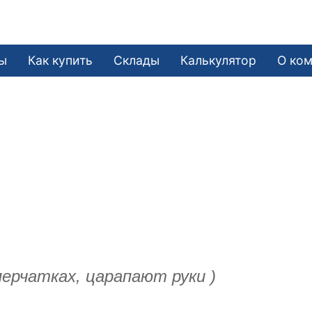
ы
Как купить
Склады
Калькулятор
О ко
ерчатках, царапают руки )