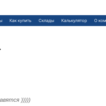
ы
Как купить
Склады
Калькулятор
О ко
.
вятся )))))