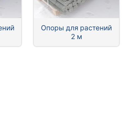
ений
Опоры для растений
2 м