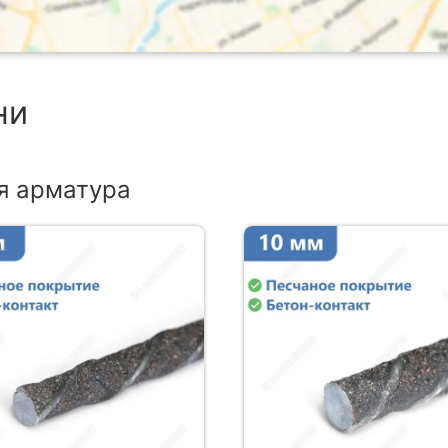
ни
я арматура