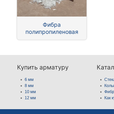
Фибра
полипропиленовая
Купить арматуру
Катал
6 мм
Стек
8 мм
Кол
10 мм
Фибр
12 мм
Как 