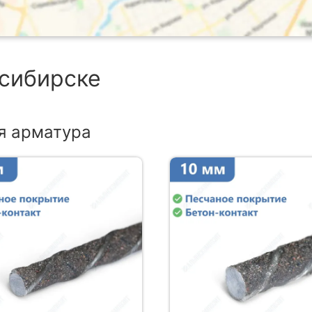
осибирске
я арматура