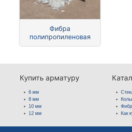
Фибра
полипропиленовая
Купить арматуру
Катал
6 мм
Стек
8 мм
Кол
10 мм
Фибр
12 мм
Как 