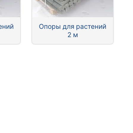
ений
Опоры для растений
2 м