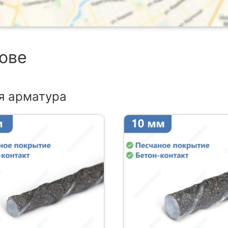
бове
я арматура