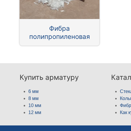
Фибра
полипропиленовая
Купить арматуру
Катал
6 мм
Стек
8 мм
Кол
10 мм
Фибр
12 мм
Как 