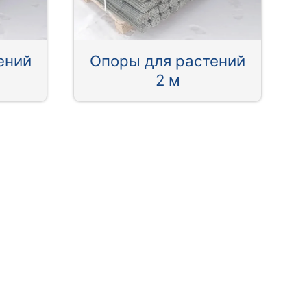
ений
Опоры для растений
2 м