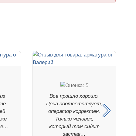
из
Все прошло хорошо.
ите
Цена соответствует,
ей
оператор корректен.
уже
Только человек,
фе…
который там сидит
застав…