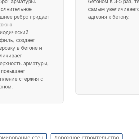
бро" арматуры.
бетоном в 3-5 раз, т
олнительное
самым увеличивает
шнее ребро придает
адгезия к бетону.
ержню
иодический
филь, создает
еровку в бетоне и
личивает
ерхность арматуры,
 повышает
пление стержня с
оном.
рмирование стен
Дорожное строительство