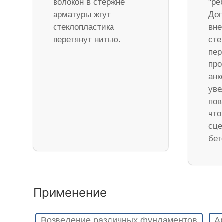
волокон в стержне
"ре
арматуры жгут
Доп
стеклопластика
вне
перетянут нитью.
ст
пер
про
анк
уве
пов
что
сце
бет
Применение
Возведение различных фундаментов
А